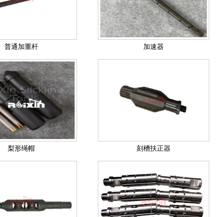
普通加重杆
加速器
梨形绳帽
刻槽扶正器