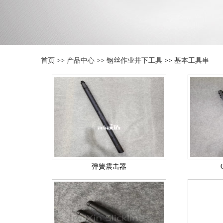
首页
>>
产品中心
>>
钢丝作业井下工具
>>
基本工具串
弹簧震击器