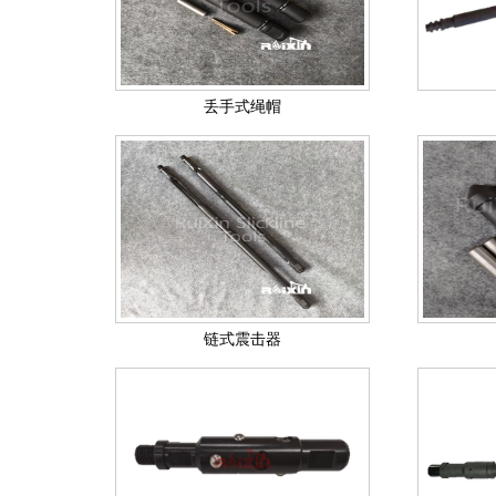
丢手式绳帽
链式震击器