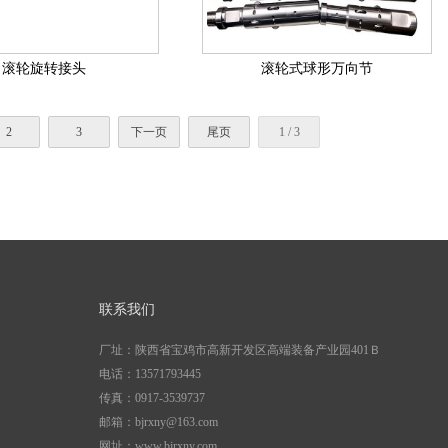
滚轮旋转接头
滚轮式球形万向节
2
3
下一页
尾页
1 / 3
联系我们
厂址：陕西省宝鸡市高新开发区高端装备产业园401Ｂ
电话：13571793445
传真：0917-3539737
邮箱：bjrxny@163.com
网址：www.bjrxny.com