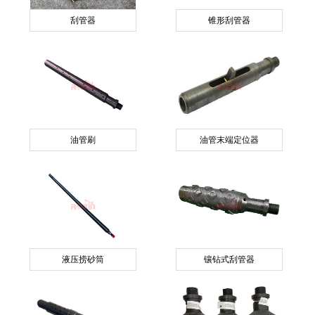
刮管器
锥形刮管器
油管刷
油管末端定位器
液压捞砂筒
镶钻式刮管器