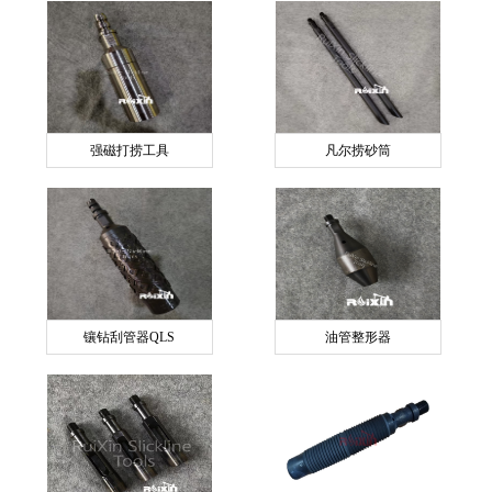
强磁打捞工具
凡尔捞砂筒
镶钻刮管器QLS
油管整形器